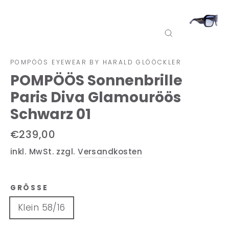
Schließen
(Esc)
POMPÖÖS EYEWEAR BY HARALD GLÖÖCKLER
POMPÖÖS Sonnenbrille
Paris Diva Glamouröös
Schwarz 01
Normaler
€239,00
Preis
inkl. MwSt. zzgl.
Versandkosten
GRÖSSE
Klein 58/16
Groß 63/16