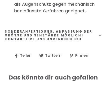
als Augenschutz gegen mechanisch
beeinflusste Gefahren geeignet.
SONDERANFERTIGUNG: ANPASSUNG DER
GRÖSSE UND SEHSTÄRKE MÖGLICH! K
ONTAKTIERE UNS UNVERBINDLICH
Auf
Auf
Auf
Teilen
Twittern
Pinnen
Facebook
Twitter
Pinter
teilen
twittern
pinne
Das könnte dir auch gefallen